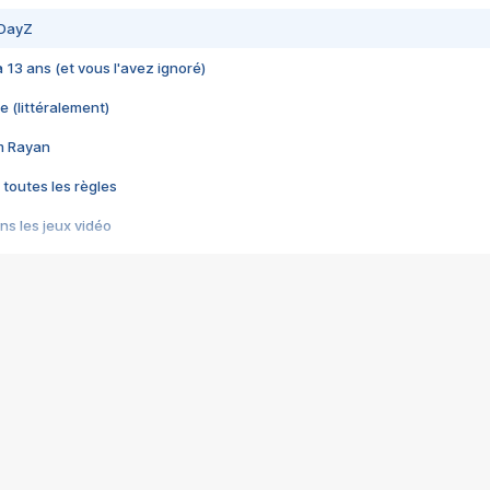
 DayZ
 a 13 ans (et vous l'avez ignoré)
e (littéralement)
im Rayan
 toutes les règles
s les jeux vidéo
us choquant de Rockstar ? - Le scandale BULLY
e plus moche de Steam
du RÊVE tourne au CAUCHEMAR
pendant 8 heures
it… à tort
umiliés par un jeu vidéo