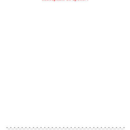
-_-_-_-_-_-_-_-_-_-_-_-_-_-_-_-_-_-_-_-_-_-_-_-_-_-_-_-_-_-_-_-