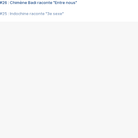
#26 : Chimène Badi raconte "Entre nous"
#25 : Indochine raconte "3e sexe"
#24 : Zaho raconte "C'est chelou"
#23 : Patrick Bruel raconte "Au café des délices"
#22 : Kyo raconte "Le chemin"
#21 : Nolwenn Leroy raconte "Cassé"
#20 : Patrick Hernandez raconte "Born to be alive"
#19 : Lorie raconte "Près de moi"
#18 : Michael Jones raconte "A nos actes manqués" (avec Jean-Jacque
#17 : Khaled raconte "Aïcha"
#16 : Corneille raconte "Parce qu'on vient de loin"
#15 : Indochine raconte "L'aventurier"
14 : Lorie raconte "Sur un air latino"