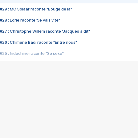
#29 : MC Solaar raconte "Bouge de là"
28 : Lorie raconte "Je vais vite"
#27 : Christophe Willem raconte "Jacques a dit"
#26 : Chimène Badi raconte "Entre nous"
#25 : Indochine raconte "3e sexe"
#24 : Zaho raconte "C'est chelou"
#23 : Patrick Bruel raconte "Au café des délices"
#22 : Kyo raconte "Le chemin"
#21 : Nolwenn Leroy raconte "Cassé"
#20 : Patrick Hernandez raconte "Born to be alive"
#19 : Lorie raconte "Près de moi"
#18 : Michael Jones raconte "A nos actes manqués" (avec Jean-Jacque