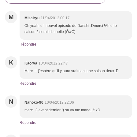
M
Misairyu
11/04/2012 00:17
Oh yeah, un nouvel épisode de Danshi :Dmerci !Ah une
saison 2 serait chouette (ÒwÓ)
Répondre
K
Kaorya
10/04/2012 22:47
Merciii ! j'espère qu'il y aura vraiment une saison deux :D
Répondre
N
Nahoko-90
10/04/2012 22:06
merci :3 avant dernier :'( sa va me manqué xD
Répondre