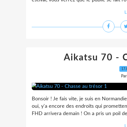
estival, vous verrez que le public se fait 
L
Aikatsu 70 - 
17.
Par
Bonsoir ! Je fais vite, je suis en Normandi
oui, y'a encore des endroits qui prometten
FHD arrivera demain ! On a pris un poil de 
L