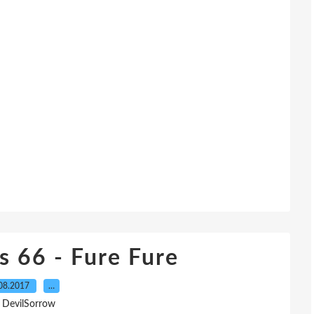
s 66 - Fure Fure
08.2017
…
 DevilSorrow