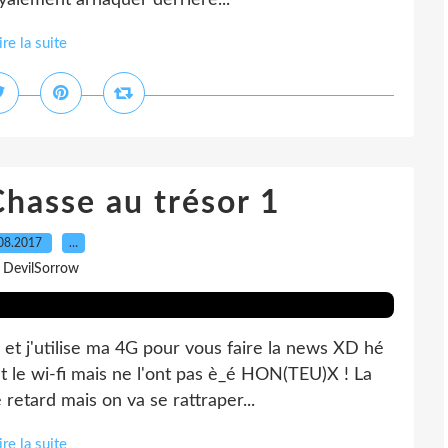
royalement arnaquer derrière...
ire la suite
Chasse au trésor 1
08.2017
…
 DevilSorrow
e et j'utilise ma 4G pour vous faire la news XD hé
t le wi-fi mais ne l'ont pas è_é HON(TEU)X ! La
retard mais on va se rattraper...
ire la suite