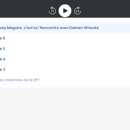
bey Maguire, c'est lui ! Rencontre avec Damien Witecka
e 6
e 5
e 4
e 3
s créatrices de la VF !
e 2
e 1
e Mektoub My Love arrive enfin ! Rencontre avec Shaïn Boumedine et Sal
i : après Toni en famille