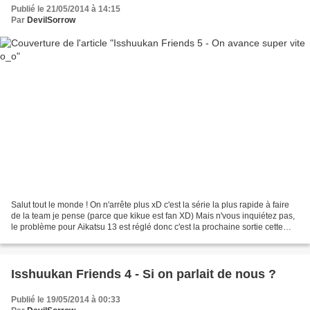
Publié le 21/05/2014 à 14:15
Par
DevilSorrow
Salut tout le monde ! On n'arrête plus xD c'est la série la plus rapide à faire
de la team je pense (parce que kikue est fan XD) Mais n'vous inquiétez pas,
le problème pour Aikatsu 13 est réglé donc c'est la prochaine sortie cette
fois, c'est sûr ! Une...
Isshuukan Friends 4 - Si on parlait de nous ?
Publié le 19/05/2014 à 00:33