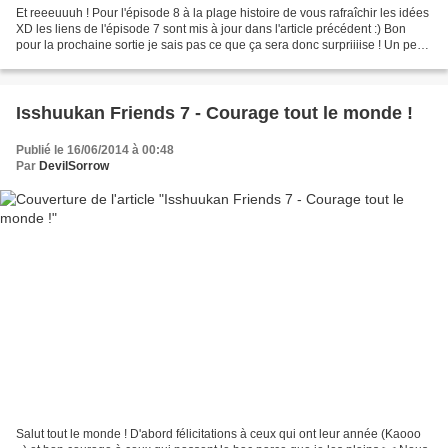
Et reeeuuuh ! Pour l'épisode 8 à la plage histoire de vous rafraîchir les idées
XD les liens de l'épisode 7 sont mis à jour dans l'article précédent :) Bon
pour la prochaine sortie je sais pas ce que ça sera donc surpriiiise ! Un peu
comme le suspense...
Isshuukan Friends 7 - Courage tout le monde !
Publié le 16/06/2014 à 00:48
Par
DevilSorrow
Salut tout le monde ! D'abord félicitations à ceux qui ont leur année (Kaooo