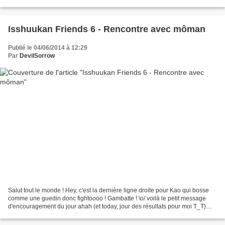
ceux qui sont encore en...
Isshuukan Friends 6 - Rencontre avec môman
Publié le 04/06/2014 à 12:29
Par
DevilSorrow
Salut tout le monde ! Hey, c'est la dernière ligne droite pour Kao qui bosse
comme une guedin donc fightoooo ! Gambatte ! \o/ voilà le petit message
d'encouragement du jour ahah (et today, jour des résultats pour moi T_T)
Alors en attendant tout ça, voici...