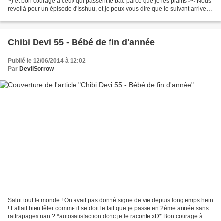
~) et bon courage à ceux qui passent le bac parce que je les plains >< Nous
revoilà pour un épisode d'Isshuu, et je peux vous dire que le suivant arrivera
dans la journée :)...
Chibi Devi 55 - Bébé de fin d'année
Publié le 12/06/2014 à 12:02
Par
DevilSorrow
Salut tout le monde ! On avait pas donné signe de vie depuis longtemps hein
! Fallait bien fêter comme il se doit le fait que je passe en 2ème année sans
rattrapages nan ? *autosatisfaction donc je le raconte xD* Bon courage à