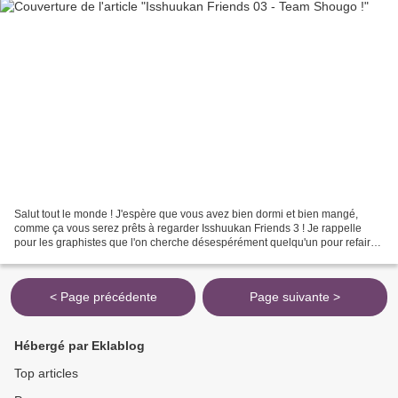
Salut tout le monde ! J'espère que vous avez bien dormi et bien mangé,
comme ça vous serez prêts à regarder Isshuukan Friends 3 ! Je rappelle
pour les graphistes que l'on cherche désespérément quelqu'un pour refaire
un beau forum pour la team svp :) contactez...
< Page précédente
Page suivante >
Hébergé par Eklablog
Top articles