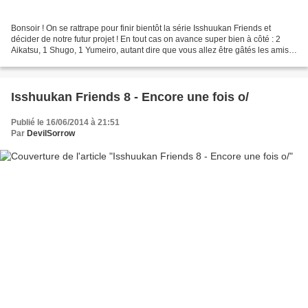
Bonsoir ! On se rattrape pour finir bientôt la série Isshuukan Friends et
décider de notre futur projet ! En tout cas on avance super bien à côté : 2
Aikatsu, 1 Shugo, 1 Yumeiro, autant dire que vous allez être gâtés les amis !
Des devoirs de vacances,...
Isshuukan Friends 8 - Encore une fois o/
Publié le 16/06/2014 à 21:51
Par
DevilSorrow