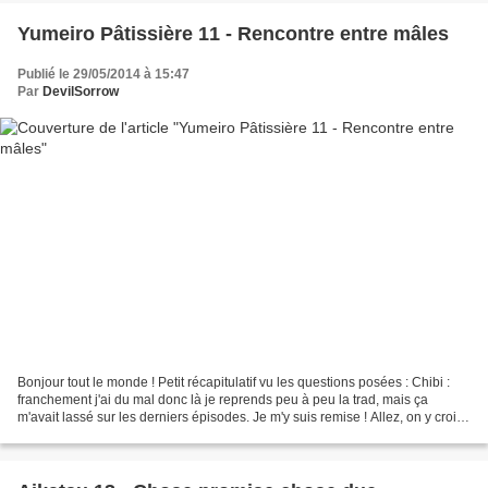
Yumeiro Pâtissière 11 - Rencontre entre mâles
Publié le 29/05/2014 à 15:47
Par
DevilSorrow
Bonjour tout le monde ! Petit récapitulatif vu les questions posées : Chibi :
franchement j'ai du mal donc là je reprends peu à peu la trad, mais ça
m'avait lassé sur les derniers épisodes. Je m'y suis remise ! Allez, on y croit
xD La série est par ailleurs...