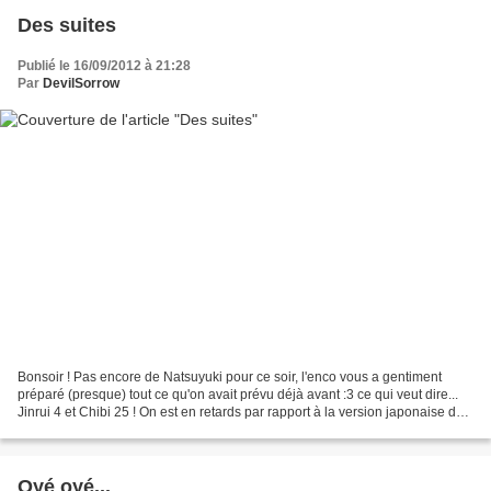
Des suites
Publié le 16/09/2012 à 21:28
Par
DevilSorrow
Bonsoir ! Pas encore de Natsuyuki pour ce soir, l'enco vous a gentiment
préparé (presque) tout ce qu'on avait prévu déjà avant :3 ce qui veut dire...
Jinrui 4 et Chibi 25 ! On est en retards par rapport à la version japonaise de
ces 2 séries mais la rentrée,...
Oyé oyé...