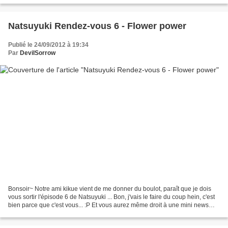
Natsuyuki Rendez-vous 6 - Flower power
Publié le 24/09/2012 à 19:34
Par
DevilSorrow
Bonsoir~ Notre ami kikue vient de me donner du boulot, paraît que je dois
vous sortir l'épisode 6 de Natsuyuki ... Bon, j'vais le faire du coup hein, c'est
bien parce que c'est vous... :P Et vous aurez même droit à une mini news
pour une V2 du Shugo Party...