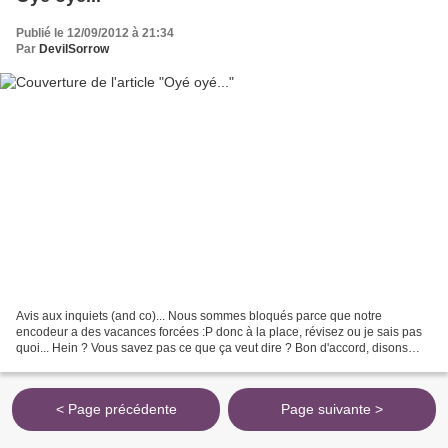
Publié le 12/09/2012 à 21:34
Par
DevilSorrow
Avis aux inquiets (and co)... Nous sommes bloqués parce que notre
encodeur a des vacances forcées :P donc à la place, révisez ou je sais pas
quoi... Hein ? Vous savez pas ce que ça veut dire ? Bon d'accord, disons
euh... ben faites autre chose :3 En passant,...
< Page précédente
Page suivante >