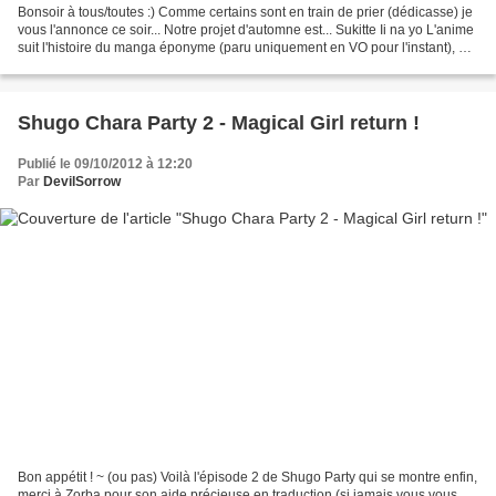
Bonsoir à tous/toutes :) Comme certains sont en train de prier (dédicasse) je
vous l'annonce ce soir... Notre projet d'automne est... Sukitte Ii na yo L'anime
suit l'histoire du manga éponyme (paru uniquement en VO pour l'instant), et
raconte l'histoire...
Shugo Chara Party 2 - Magical Girl return !
Publié le 09/10/2012 à 12:20
Par
DevilSorrow
Bon appétit ! ~ (ou pas) Voilà l'épisode 2 de Shugo Party qui se montre enfin,
merci à Zorba pour son aide précieuse en traduction (si jamais vous vous