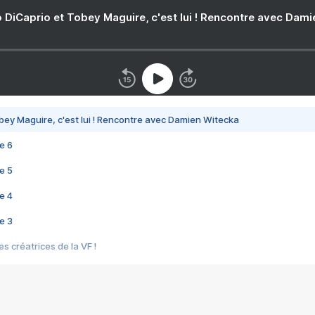
 DiCaprio et Tobey Maguire, c'est lui ! Rencontre avec Dam
bey Maguire, c'est lui ! Rencontre avec Damien Witecka
e 6
e 5
e 4
e 3
s créatrices de la VF !
e 2
e 1