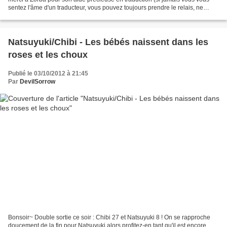
sentez l'âme d'un traducteur, vous pouvez toujours prendre le relais, ne
l'oubliez pas o/). Je sais...
Natsuyuki/Chibi - Les bébés naissent dans les
roses et les choux
Publié le 03/10/2012 à 21:45
Par
DevilSorrow
Bonsoir~ Double sortie ce soir : Chibi 27 et Natsuyuki 8 ! On se rapproche
doucement de la fin pour Natsuyuki alors profitez-en tant qu'il est encore