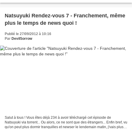
encore sur notre...
Natsuyuki Rendez-vous 7 - Franchement, même
plus le temps de news quoi !
Publié le 27/09/2012 à 10:16
Par
DevilSorrow
Salut à tous ! Vous êtes déjà 234 à avoir téléchargé cet épisode de
Natsuyuki via torrent... Ou alors, ce ne sont que des étrangers... Enfin bref, vu
qu'on peut plus dormir tranquilles et newser le lendemain matin, j'vais plus
faire d'articles è_é (ok...