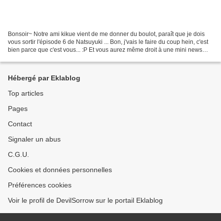
Bonsoir~ Notre ami kikue vient de me donner du boulot, paraît que je dois
vous sortir l'épisode 6 de Natsuyuki ... Bon, j'vais le faire du coup hein, c'est
bien parce que c'est vous... :P Et vous aurez même droit à une mini news
pour une V2 du Shugo Party...
Hébergé par Eklablog
Top articles
Pages
Contact
Signaler un abus
C.G.U.
Cookies et données personnelles
Préférences cookies
Voir le profil de DevilSorrow sur le portail Eklablog