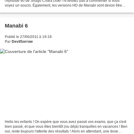
l'épisode 90 de Shugo Chara Doki ! N'hésitez pas à commenter si vous
voyez un soucis. Également, les versions HD de Manabi vont devoir être
retardées, nous reprendrons les sorties en...
Manabi 6
Publié le 27/06/2011 à 19:18
Par
DevilSorrow
Hello les enfants ! On espère que vous avez passé vos exams, que ça s'est
bien passé, et que vous êtes bientôt (ou déjà) tranquilles en vacances ! Ben
oui, reste toujours l'attente des résultats ! Alors en attendant, une dose