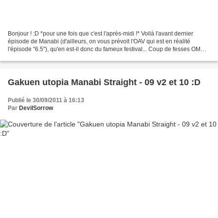
Bonjour ! :D *pour une fois que c'est l'après-midi !* Voilà l'avant dernier
épisode de Manabi (d'ailleurs, on vous prévoit l'OAV qui est en réalité
l'épisode "6.5"), qu'en est-il donc du fameux festival... Coup de fesses OMG !
Manabi 11 NyaaTorrent Sinon...
Gakuen utopia Manabi Straight - 09 v2 et 10 :D
Publié le 30/09/2011 à 16:13
Par
DevilSorrow