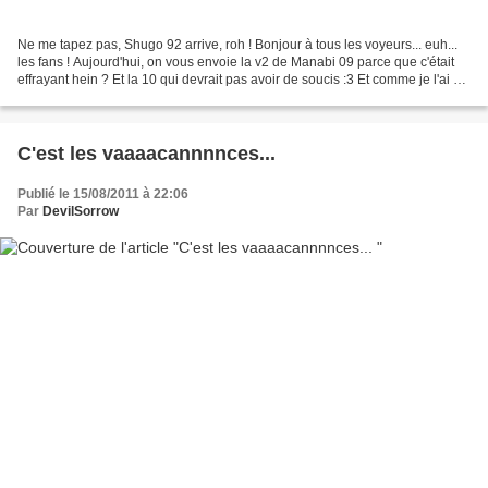
Ne me tapez pas, Shugo 92 arrive, roh ! Bonjour à tous les voyeurs... euh...
les fans ! Aujourd'hui, on vous envoie la v2 de Manabi 09 parce que c'était
effrayant hein ? Et la 10 qui devrait pas avoir de soucis :3 Et comme je l'ai dit
au dessus, Shugo...
C'est les vaaaacannnnces...
Publié le 15/08/2011 à 22:06
Par
DevilSorrow