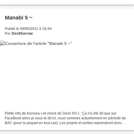
d'anime ! On sait que ça...
Manabi 5 ~
Publié le 08/06/2011 à 18:44
Par
DevilSorrow
Petite info de Konona (-et check de Devil XD-) : Ça n'a été dit que sur
FaceBook alors je vous le dit ici, nous sommes actuellement en période de
BAC (pour la plupart en tout cas). Les projets et sorties reprendront donc
après cette dure période qui je...